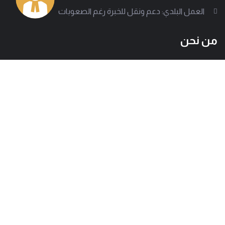
العمل البلدي: دعم ونقل للخبرة رغم الصعوبات
من نحن
إلى جانب أكثر من 1000 سلطة بلدية تقف جمعية العمل البلدي
لتدعم على مختلف الصعد، وتساعد في تقديم تجربة بلدية ناجحة.
وتسعى الجمعية للوصول إلى كل معني بالشأن البلدي لتبين
بوضوح كيف تصمد هذه الإدارات المحلية رغم كل الصعوبات.
العنوان
هاتف
بيروت - حارة حريك
01277803 - 01275952
البريد
info@amal-baladi.org