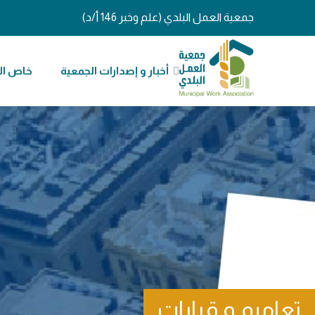
جمعية العمل البلدي (علم وخبر 146 أ/د)
أخبار و إصدارات الجمعية
خاص ال
تعاميم و قرارات