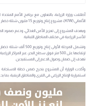
الألماني (KfW)، مشروع إنتاج وتوزيع 1.5 مليون شتلة خضار على المزارعين اللبنانيين، ضمن حملة "سوا منأمن الأمن الغذائي".
ويهدف المشروع إلى تعزيز الأمن الغذائي، ودعم صمود المزار
للأسر الزراعية في مختلف المناطق اللبنانية.
وتشمل المرحلة الأولى إن
ارتفاعها على 500 متر فوق سطح البحر، عبر المراكز
تهدف إلى ضمان وصول الدعم إلى المستفيدين.
وأكدت الوزارة أن المشروع يندرج ضمن خطة الاستجابة وا
استمرارية الإنتاج الزراعي في القرى والمناطق الريفية، بما 