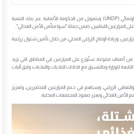
أطلقت وزارة الزراعة، بالتعاون مع برنامج الأمم المتحدة الإنمائي (UNDP) وبتمويل من الحكومة الألمانية عبر بنك التنمية
عين، وزيادة الإنتاج الزراعي المحلي، من خلال تأمين شتول زراعية
تاج وتوزيع 500 ألف شتلة خضار من أصناف متنوعة، ستُوزع على المزارعين في المناطق التي يزيد
 الزراعية التابعة للوزارة وبالتنسيق مع اتحادات البلديات والبلديات، وفق آليات
لتعافي الزراعي، ويساهم في دعم المزارعين المتضررين، وتعزيز
يدعم الأمن الغذائي ويعزز صمود المجتمعات المحلية.