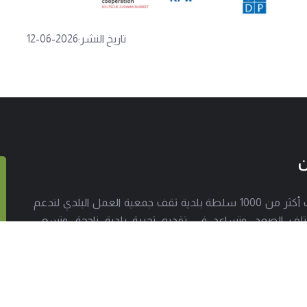
تاريخ النشر:2026-06-12
ن
إلى جانب أكثر من 1000 سلطة بلدية تقف جمعية العمل البلدي لتدعم
لف الصعد، وتساعد في تقديم تجربة بلدية ناجحة. وتسعى
 للوصول إلى كل معني بالشأن البلدي لتبين بوضوح كيف تصمد
ارات المحلية رغم كل الصعوبات.