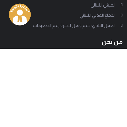
الجيش اللبناني
الدفاع المدني اللبناني
العمل البلدي: دعم ونقل للخبرة رغم الصعوبات
من نحن
إلى جانب أكثر من 1000 سلطة بلدية تقف جمعية العمل البلدي
لتدعم على مختلف الصعد، وتساعد في تقديم تجربة بلدية ناجحة.
وتسعى الجمعية للوصول إلى كل معني بالشأن البلدي لتبين
بوضوح كيف تصمد هذه الإدارات المحلية رغم كل الصعوبات.
العنوان
هاتف
بيروت - حارة حريك
01277803 - 01275952