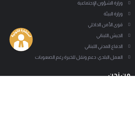
وزارة الشؤون الإجتماعية
وزارة البيئة
قوى الأمن الداخلي
الجيش اللبناني
الدفاع المدني اللبناني
العمل البلدي: دعم ونقل للخبرة رغم الصعوبات
من نحن
إلى جانب أكثر من 1000 سلطة بلدية تقف جمعية العمل البلدي
لتدعم على مختلف الصعد، وتساعد في تقديم تجربة بلدية ناجحة.
وتسعى الجمعية للوصول إلى كل معني بالشأن البلدي لتبين
بوضوح كيف تصمد هذه الإدارات المحلية رغم كل الصعوبات.