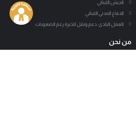
الجيش اللبناني
الدفاع المدني اللبناني
العمل البلدي: دعم ونقل للخبرة رغم الصعوبات
من نحن
إلى جانب أكثر من 1000 سلطة بلدية تقف جمعية العمل البلدي
لتدعم على مختلف الصعد، وتساعد في تقديم تجربة بلدية ناجحة.
وتسعى الجمعية للوصول إلى كل معني بالشأن البلدي لتبين
بوضوح كيف تصمد هذه الإدارات المحلية رغم كل الصعوبات.
العنوان
هاتف
بيروت - حارة حريك
01277803 - 01275952