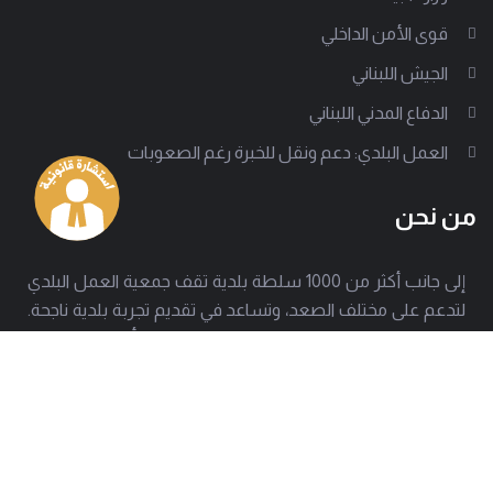
قوى الأمن الداخلي
الجيش اللبناني
الدفاع المدني اللبناني
العمل البلدي: دعم ونقل للخبرة رغم الصعوبات
من نحن
إلى جانب أكثر من 1000 سلطة بلدية تقف جمعية العمل البلدي
لتدعم على مختلف الصعد، وتساعد في تقديم تجربة بلدية ناجحة.
وتسعى الجمعية للوصول إلى كل معني بالشأن البلدي لتبين
بوضوح كيف تصمد هذه الإدارات المحلية رغم كل الصعوبات.
العنوان
هاتف
بيروت - حارة حريك
01277803 - 01275952