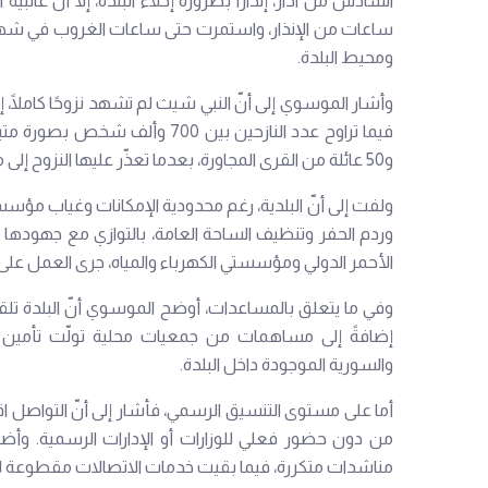
السادس من آذار، إنذارًا بضرورة إخلاء البلدة، إلا أنّ غا
ساعات من الإنذار، واستمرت حتى ساعات الغروب في شهر 
ومحيط البلدة.
و50 عائلة من القرى المجاورة، بعدما تعذّر عليها النزوح إلى مناطق أبعد وأكثر أمانًا.
ولفت إلى أنّ البلدية، رغم محدودية الإمكانات وغياب مؤ
وردم الحفر وتنظيف الساحة العامة، بالتوازي مع جهودها ل
الأحمر الدولي ومؤسستي الكهرباء والمياه، جرى العمل على ا
وفي ما يتعلق بالمساعدات، أوضح الموسوي أنّ البلدة تل
إضافةً إلى مساهمات من جمعيات محلية تولّت تأمين حلي
والسورية الموجودة داخل البلدة.
أما على مستوى التنسيق الرسمي، فأشار إلى أنّ التواصل ا
من دون حضور فعلي للوزارات أو الإدارات الرسمية. وأضا
مناشدات متكررة، فيما بقيت خدمات الاتصالات مقطوعة لفت