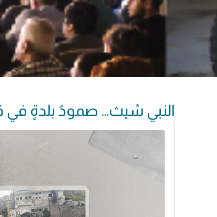
النبي شيث… صمودُ بلدةٍ في 