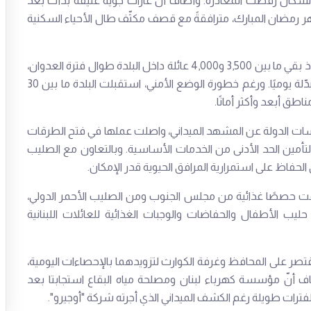
لبية السكان رفضت المغادرة. وأضاف أنّ غارات جوية عنيفة بدأت بعد
رمضان المبارك، مترافقةً مع قصف مكثّف طال الأحياء السكنية
وأشار الموسوي إلى أنّ النبي شيث لم تشهد نزوحًا كاملًا، إذ بقي ما بين 3,500 و4,000 عائلة داخل البلدة طوال فترة العدوان،
فيما تراوح عدد النازحين بين 700 وألف شخص بصورة متبدّلة يوميًا. ورغم خطورة الوضع الأمني، استقبلت البلدة ما بين 30
سسات الدولة عن المشهد الميداني، واصلت عملها في فتح الطرقات
تأمين الحد الأدنى من الخدمات الأساسية. وبالتعاون مع الصليب
لحفاظ على استمرارية المرافق الحيوية قدر الإمكان.
قت حصصًا غذائية من مجلس الجنوب ومن الصليب الأحمر الدولي،
ب الأطفال والحفاضات والوجبات الغذائية للعائلات اللبنانية
قتصر على المحافظ وغرفة الكوارث لتزويدهما بالإحصاءات اليومية،
ف أنّ مؤسسة كهرباء لبنان ومصلحة مياه البقاع استجابتا بعد
رات طويلة رغم الكشف الميداني الذي أجرته شركة "أوجيرو".