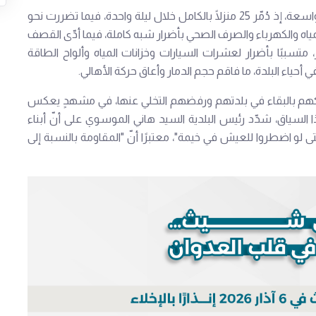
وعن حجم الأضرار، أكد الموسوي أنّ البلدة تكبّدت خسائر واسعة، إذ دُمّر 25 منزلًا بالكامل خلال ليلة واحدة، فيما تضررت نحو
لمياه والكهرباء والصرف الصحي بأضرار شبه كاملة، فيما أدّى القصف
ير الشظايا لمسافات تراوحت بين 300 و400 متر، متسببًا بأضرار لعشرات السيارات وخزانات المياه وألواح الطاقة
حياء البلدة، ما فاقم حجم الدمار وأعاق حركة الأهالي.
ّكهم بالبقاء في بلدتهم ورفضهم التخلي عنها، في مشهدٍ يعكس
سياق، شدّد رئيس البلدية السيد هاني الموسوي على أنّ أبناء
و اضطروا للعيش في خيمة"، معتبرًا أنّ "المقاومة بالنسبة إلى