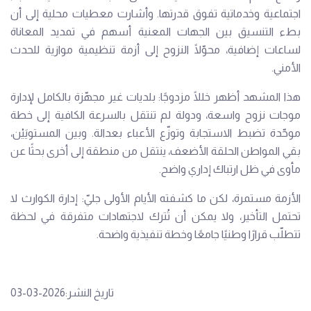
اجتماعية وخدماتية تفوق قدرتها. وأشارت معطيات محلية إلى أن
بطء التنسيق بين الجهات المعنية أسهم في تمديد المعاناة
لساعات إضافية، محوّلًا النزوح إلى أزمة تنظيمية موازية للحدث
الأمني.
هذا المشهد أظهر خللًا مزدوجًا: بلديات غير مجهّزة بالكامل لإدارة
موجات نزوح واسعة، ودولة لم تنتقل بالسرعة الكافية إلى خطة
موحّدة تضبط الاستجابة وتوزّع الأعباء بعدالة. وبين المستويَيْن،
بقي المواطن الحلقة الأضعف، ينتقل من منطقة إلى أخرى بحثًا عن
مأوى في ظل ارتباك إداري واضح.
الأزمة مستمرة، لكن ما كشفته الأيام الأولى جليّ: إدارة الكوارث لا
تحتمل التأخير، ولا يمكن أن تُترك لاجتهادات متفرقة في لحظة
تتطلّب قرارًا وطنيًا جامعًا وخطة تنفيذية واضحة.
تاريخ النشر:2026-03-03