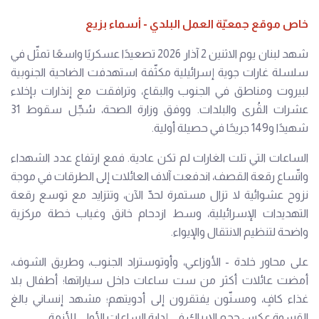
خاص موقع جمعيّة العمل البلدي - أسماء بزيع
شهد لبنان يوم الاثنين 2 آذار 2026 تصعيدًا عسكريًا واسعًا تمثّل في
سلسلة غارات جوية إسرائيلية مكثّفة استهدفت الضاحية الجنوبية
لبيروت ومناطق في الجنوب والبقاع، وترافقت مع إنذارات بإخلاء
عشرات القُرى والبلدات. ووفق وزارة الصحة، سُجّل سقوط 31
شهيدًا و149 جريحًا في حصيلة أولية.
الساعات التي تلت الغارات لم تكن عادية. فمع ارتفاع عدد الشهداء
واتّساع رقعة القصف، اندفعت آلاف العائلات إلى الطرقات في موجة
نزوح عشوائية لا تزال مستمرة لحدّ الآن، وتتزايد مع توسع رقعة
التهديدات الإسرائيلية، وسط ازدحام خانق وغياب خطة مركزية
واضحة لتنظيم الانتقال والإيواء.
على محاور خلدة - الأوزاعي، وأوتوستراد الجنوب، وطريق الشوف،
أمضت عائلات أكثر من ست ساعات داخل سياراتها؛ أطفال بلا
غذاء كافٍ، ومسنّون يفتقرون إلى أدويتهم؛ مشهد إنساني بالغ
القسوة عكس حجم الإرباك في إدارة الساعات الأولى للأزمة.