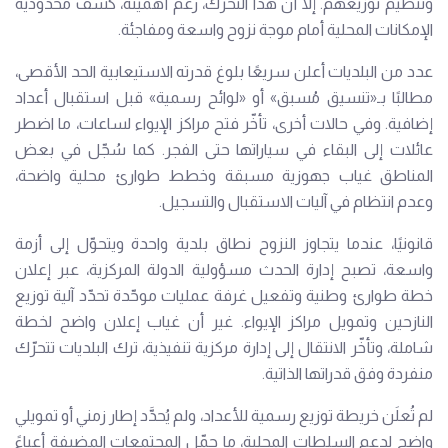
وتنظيم توزيعهم. إلا أن هذا التحرّك، رغم أهميته، كشف محدودية
الإمكانات المحلية أمام موجة نزوح واسعة ومفاجئة.
عدد من البلديات أعلن سريعًا بلوغ قدرته الاستيعابية الحد الأقصى،
مطالبًا بـ«تنسيق مُسبق» أو «لوائح رسمية» قبل استقبال أعداد
إضافية. وفي حالات أخرى، تأخّر فتح مراكز الإيواء لساعات، ما اضطر
عائلات إلى البقاء في سياراتها حتى الفجر. كما سُجّل في بعض
المناطق غياب جهوزية مسبقة وخطط طوارئ محلية واضحة،
وعدم انتظام في آليات الاستقبال والتسجيل.
قانونيًا، عندما يتجاوز النزوح نطاق بلدية واحدة ويتحوّل إلى أزمة
واسعة، تصبح إدارة الحدث مسؤولية الدولة المركزية، عبر إعلان
خطة طوارئ وطنية وتفعيل غرفة عمليات موحّدة تحدّد آلية توزيع
النازحين وتمويل مراكز الإيواء. غير أن غياب إعلان واضح لخطة
شاملة، وتأخّر الانتقال إلى إدارة مركزية تنفيذية، ترك البلديات تتحرّك
منفردة وفق قدراتها الذاتية.
لم تُعلَن خريطة توزيع رسمية للأعداد، ولم يُحدَّد إطار زمني أو تمويلي
واضح لدعم السلطات المحلية، ما حمّل المجتمعات المضيفة أعباءً