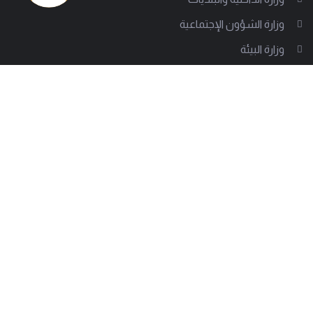
وزارة الشؤون الإجتماعية
وزارة البيئة
قوى الأمن الداخلي
الجيش اللبناني
الدفاع المدني اللبناني
العمل البلدي: دعم ونقل للخبرة رغم الصعوبات
من نحن
إلى جانب أكثر من 1000 سلطة بلدية تقف جمعية العمل البلدي
لتدعم على مختلف الصعد، وتساعد في تقديم تجربة بلدية ناجحة.
وتسعى الجمعية للوصول إلى كل معني بالشأن البلدي لتبين
بوضوح كيف تصمد هذه الإدارات المحلية رغم كل الصعوبات.