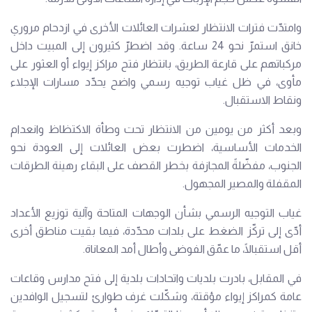
وامتدّت فترات الانتظار لعشرات العائلات الأخرى في ازدحام مروري
خانق استمرّ نحو 24 ساعة. وقد اضطرّ كثيرون إلى المبيت داخل
مركباتهم على قارعة الطريق، بانتظار فتح مراكز إيواء أو العثور على
مأوى، في ظل غياب توجيه رسمي واضح يحدّد مسارات الإجلاء
ونقاط الاستقبال.
وبعد أكثر من يومين من الانتظار تحت وطأة الاكتظاظ وانعدام
الخدمات الأساسية، اضطرت بعض العائلات إلى العودة نحو
الجنوب، مفضّلةً المجازفة بخطر القصف على البقاء رهينة الطرقات
المقفلة والمصير المجهول.
غياب التوجيه الرسمي بشأن الوجهات المتاحة وآلية توزيع الأعداد
أدّى إلى تركّز الضغط على بلدات محدّدة، فيما بقيت مناطق أخرى
أقل استقبالًا، ما عمّق الفوضى وأطال أمد المعاناة.
في المقابل، بادرت بلديات واتحادات بلدية إلى فتح مدارس وقاعات
عامة كمراكز إيواء مؤقتة، وشكّلت غرف طوارئ لتسجيل الوافدين