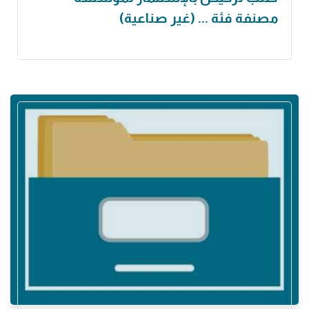
مصنفة فئة ... (غير صناعية)‏