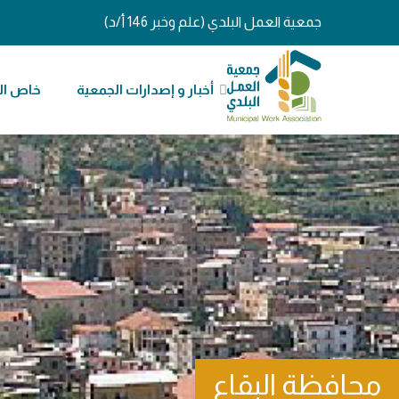
جمعية العمل البلدي (علم وخبر 146 أ/د)
أخبار و إصدارات الجمعية
خاص ال
محافظة البقاع