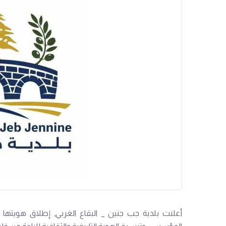
أعلنت بلدية جب جنين _ البقاع الغربي, إطلاق هويتها 