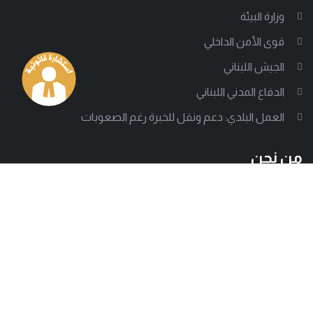
وزارة البيئة
قوى الأمن الداخلي
الجيش اللبناني
الدفاع المدني اللبناني
العمل البلدي: دعم ونقل للخبرة رغم الصعوبات
من نحن
إلى جانب أكثر من 1000 سلطة بلدية تقف جمعية العمل البلدي
لتدعم على مختلف الصعد، وتساعد في تقديم تجربة بلدية ناجحة.
وتسعى الجمعية للوصول إلى كل معني بالشأن البلدي لتبين
بوضوح كيف تصمد هذه الإدارات المحلية رغم كل الصعوبات.
العنوان
هاتف