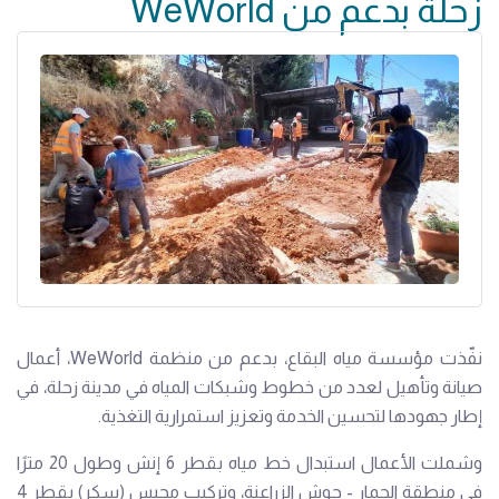
زحلة بدعم من WeWorld
نفّذت مؤسسة مياه البقاع، بدعم من منظمة WeWorld، أعمال
صيانة وتأهيل لعدد من خطوط وشبكات المياه في مدينة زحلة، في
إطار جهودها لتحسين الخدمة وتعزيز استمرارية التغذية.
وشملت الأعمال استبدال خط مياه بقطر 6 إنش وطول 20 مترًا
في منطقة الحمار - حوش الزراعنة، وتركيب محبس (سكر) بقطر 4