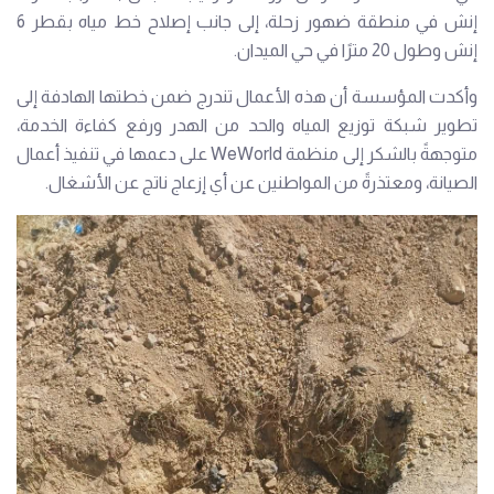
إنش في منطقة ضهور زحلة، إلى جانب إصلاح خط مياه بقطر 6
إنش وطول 20 مترًا في حي الميدان.
وأكدت المؤسسة أن هذه الأعمال تندرج ضمن خطتها الهادفة إلى
تطوير شبكة توزيع المياه والحد من الهدر ورفع كفاءة الخدمة،
متوجهةً بالشكر إلى منظمة WeWorld على دعمها في تنفيذ أعمال
الصيانة، ومعتذرةً من المواطنين عن أي إزعاج ناتج عن الأشغال.