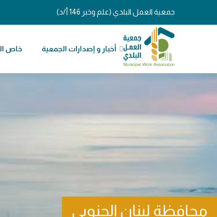
جمعية العمل البلدي (علم وخبر 146 أ/د)
أخبار و إصدارات الجمعية
خاص ال
محافظة لبنان الجنوبي