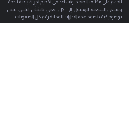
لتدعم على مختلف الصعد، وتساعد في تقديم تجربة بلدية ناجحة.
وتسعى الجمعية للوصول إلى كل معني بالشأن البلدي لتبين
بوضوح كيف تصمد هذه الإدارات المحلية رغم كل الصعوبات.
العنوان
هاتف
بيروت - حارة حريك
01277803 - 01275952
البريد
info@amal-baladi.org
استشارة قانونية