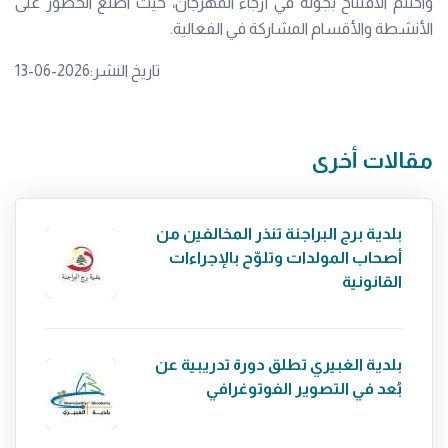
واختُتم الافتتاح بجولة في أرجاء المهرجان، حيث اطّلع الحضور على
الأنشطة والأقسام المشاركة في الفعالية.
تاريخ النشر:2026-06-13
مقالات أخرى
بلدية برج البراجنة تنذر المخالفين من
أصحاب المولدات وتلوّح بالإجراءات
القانونية
بلدية الغبيري تطلق دورة تدريبية عن
بُعد في التصوير الفوتوغرافي