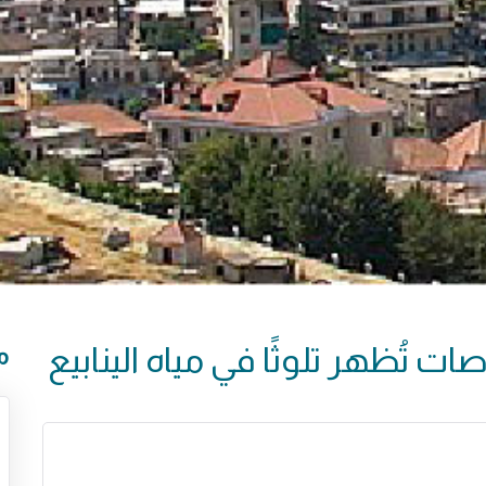
صات تُظهر تلوثًا في مياه الينابيع
م