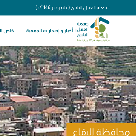
جمعية العمل البلدي (علم وخبر 146 أ/د)
أخبار و إصدارات الجمعية
خاص ال
محافظة البقاع