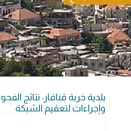
بلدية خربة قنافار: نتائج الفحو
وإجراءات لتعقيم الشبكة