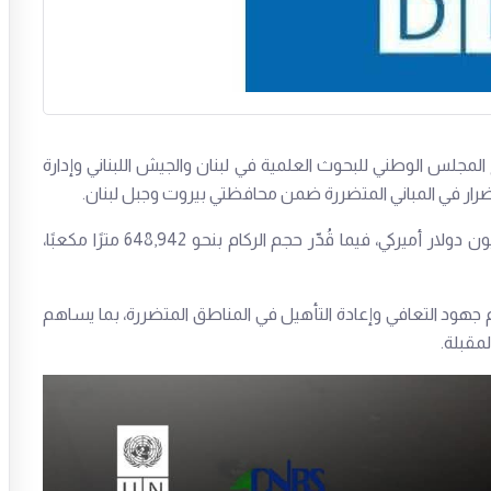
حدة الإنمائي (UNDP)، بالتنسيق مع المجلس الوطني للبحوث العلمية في لبنان والجيش اللبناني وإدارة
لأضرار في المباني المتضررة ضمن محافظتي بيروت وجبل لبنان.
وأظهر التقييم أن كلفة الأضرار في المباني تتجاوز 365 مليون دولار أميركي، فيما قُدّر حجم الركام بنحو 648,942 مترًا مكعبًا،
م جهود التعافي وإعادة التأهيل في المناطق المتضررة، بما يساهم
مقبلة.