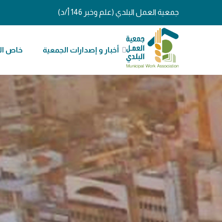
جمعية العمل البلدي (علم وخبر 146 أ/د)
أخبار و إصدارات الجمعية
خاص ال