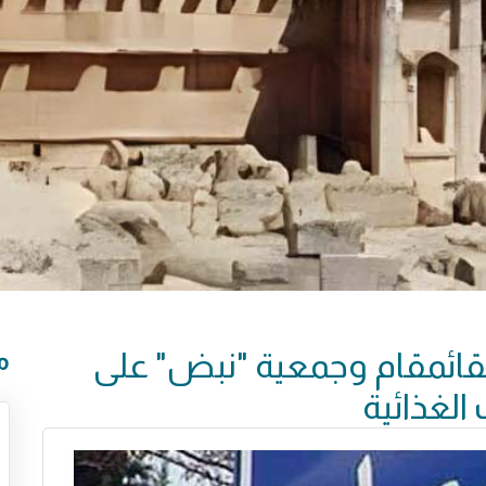
لقائمقام وجمعية "نبض" على
م
لغذائية