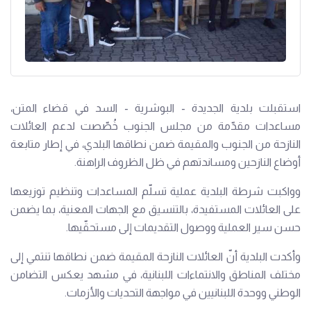
استقبلت بلدية الجديدة - البوشرية - السد في قضاء المتن،
مساعدات مقدّمة من مجلس الجنوب خُصّصت لدعم العائلات
النازحة من الجنوب والمقيمة ضمن نطاقها البلدي، في إطار متابعة
أوضاع النازحين ومساندتهم في ظل الظروف الراهنة.
وواكبت شرطة البلدية عملية تسلّم المساعدات وتنظيم توزيعها
على العائلات المستفيدة، بالتنسيق مع الجهات المعنية، بما يضمن
حسن سير العملية ووصول التقديمات إلى مستحقّيها.
وأكدت البلدية أنّ العائلات النازحة المقيمة ضمن نطاقها تنتمي إلى
مختلف المناطق والانتماءات اللبنانية، في مشهد يعكس التضامن
الوطني ووحدة اللبنانيين في مواجهة التحديات والأزمات.