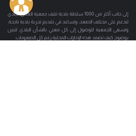
إلى جانب أكثر من 1000 سلطة بلدية تقف جمعية العمل البلدي
لتدعم على مختلف الصعد، وتساعد في تقديم تجربة بلدية ناجحة.
وتسعى الجمعية للوصول إلى كل معني بالشأن البلدي لتبين
بوضوح كيف تصمد هذه الإدارات المحلية رغم كل الصعوبات.
العنوان
هاتف
بيروت - حارة حريك
01277803 - 01275952
البريد
info@amal-baladi.org