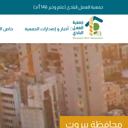
جمعية العمل البلدي (علم وخبر 146 أ/د)
أخبار و إصدارات الجمعية
خاص ال
محافظة بيروت