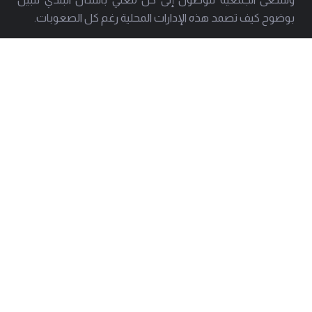
بوضوح كيف تصمد هذه الإدارات المحلية رغم كل الصعوبات.
العنوان
هاتف
بيروت - حارة حريك
01277803 - 01275952
البريد
info@amal-baladi.org
استشارة قانونية
رسالة في اسفل الموقع