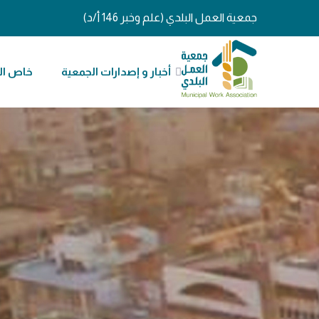
جمعية العمل البلدي (علم وخبر 146 أ/د)
أخبار و إصدارات الجمعية
خاص ال