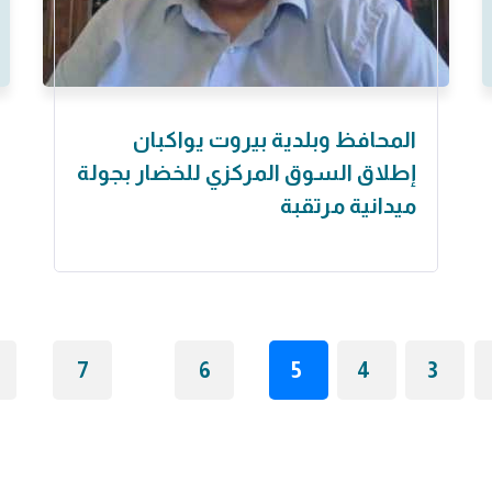
المحافظ وبلدية بيروت يواكبان
إطلاق السوق المركزي للخضار بجولة
ميدانية مرتقبة
7
6
5
4
3